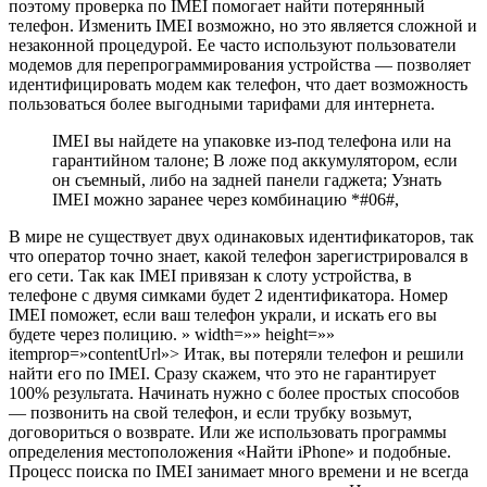
поэтому проверка по IMEI помогает найти потерянный
телефон. Изменить IMEI возможно, но это является сложной и
незаконной процедурой. Ее часто используют пользователи
модемов для перепрограммирования устройства — позволяет
идентифицировать модем как телефон, что дает возможность
пользоваться более выгодными тарифами для интернета.
IMEI вы найдете на упаковке из-под телефона или на
гарантийном талоне; В ложе под аккумулятором, если
он съемный, либо на задней панели гаджета; Узнать
IMEI можно заранее через комбинацию *#06#,
В мире не существует двух одинаковых идентификаторов, так
что оператор точно знает, какой телефон зарегистрировался в
его сети. Так как IMEI привязан к слоту устройства, в
телефоне с двумя симками будет 2 идентификатора. Номер
IMEI поможет, если ваш телефон украли, и искать его вы
будете через полицию. » width=»» height=»»
itemprop=»contentUrl»> Итак, вы потеряли телефон и решили
найти его по IMEI. Сразу скажем, что это не гарантирует
100% результата. Начинать нужно с более простых способов
— позвонить на свой телефон, и если трубку возьмут,
договориться о возврате. Или же использовать программы
определения местоположения «Найти iPhone» и подобные.
Процесс поиска по IMEI занимает много времени и не всегда