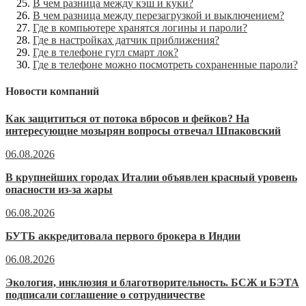
В чем разница между кэш и куки?
В чем разница между перезагрузкой и выключением?
Где в компьютере хранятся логины и пароли?
Где в настройках датчик приближения?
Где в телефоне гугл смарт лок?
Где в телефоне можно посмотреть сохраненные пароли?
Новости компаний
Как защититься от потока вбросов и фейков? На
интересующие мозырян вопросы отвечал Шпаковский
06.08.2026
В крупнейших городах Италии объявлен красный уровень
опасности из-за жары
06.08.2026
БУТБ аккредитовала первого брокера в Индии
06.08.2026
Экология, инклюзия и благотворительность. БСЖ и БЭТА
подписали соглашение о сотрудничестве