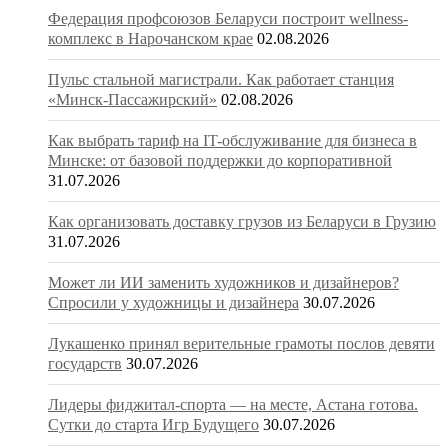
Федерация профсоюзов Беларуси построит wellness-
комплекс в Нарочанском крае
02.08.2026
Пульс стальной магистрали. Как работает станция
«Минск-Пассажирский»
02.08.2026
Как выбрать тариф на IT-обслуживание для бизнеса в
Минске: от базовой поддержки до корпоративной
31.07.2026
Как организовать доставку грузов из Беларуси в Грузию
31.07.2026
Может ли ИИ заменить художников и дизайнеров?
Спросили у художницы и дизайнера
30.07.2026
Лукашенко принял верительные грамоты послов девяти
государств
30.07.2026
Лидеры фиджитал-спорта — на месте, Астана готова.
Сутки до старта Игр Будущего
30.07.2026