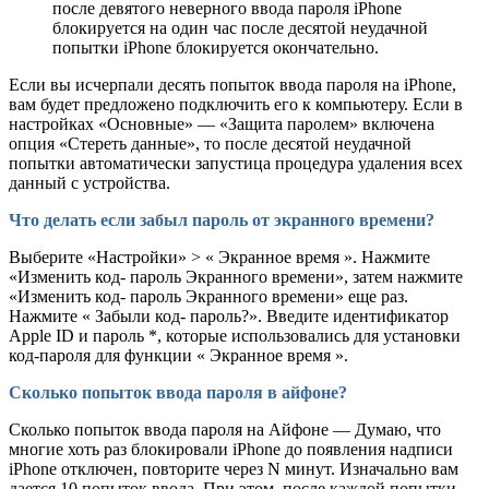
после девятого неверного ввода пароля iPhone
блокируется на один час после десятой неудачной
попытки iPhone блокируется окончательно.
Если вы исчерпали десять попыток ввода пароля на iPhone,
вам будет предложено подключить его к компьютеру. Если в
настройках «Основные» — «Защита паролем» включена
опция «Стереть данные», то после десятой неудачной
попытки автоматически запустица процедура удаления всех
данный с устройства.
Что делать если забыл пароль от экранного времени?
Выберите «Настройки» > « Экранное время ». Нажмите
«Изменить код- пароль Экранного времени», затем нажмите
«Изменить код- пароль Экранного времени» еще раз.
Нажмите « Забыли код- пароль?». Введите идентификатор
Apple ID и пароль *, которые использовались для установки
код-пароля для функции « Экранное время ».
Сколько попыток ввода пароля в айфоне?
Сколько попыток ввода пароля на Айфоне — Думаю, что
многие хоть раз блокировали iPhone до появления надписи
iPhone отключен, повторите через N минут. Изначально вам
дается 10 попыток ввода. При этом, после каждой попытки