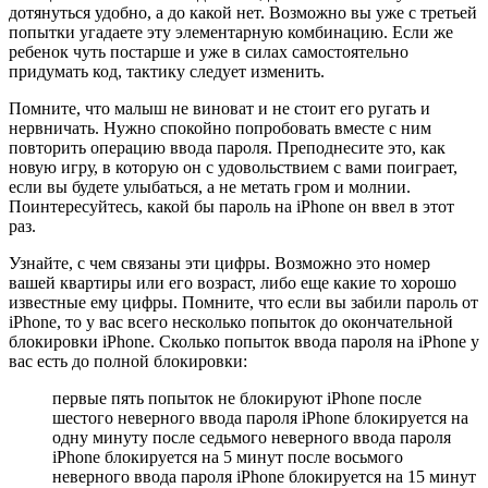
дотянуться удобно, а до какой нет. Возможно вы уже с третьей
попытки угадаете эту элементарную комбинацию. Если же
ребенок чуть постарше и уже в силах самостоятельно
придумать код, тактику следует изменить.
Помните, что малыш не виноват и не стоит его ругать и
нервничать. Нужно спокойно попробовать вместе с ним
повторить операцию ввода пароля. Преподнесите это, как
новую игру, в которую он с удовольствием с вами поиграет,
если вы будете улыбаться, а не метать гром и молнии.
Поинтересуйтесь, какой бы пароль на iPhone он ввел в этот
раз.
Узнайте, с чем связаны эти цифры. Возможно это номер
вашей квартиры или его возраст, либо еще какие то хорошо
известные ему цифры. Помните, что если вы забили пароль от
iPhone, то у вас всего несколько попыток до окончательной
блокировки iPhone. Сколько попыток ввода пароля на iPhone у
вас есть до полной блокировки:
первые пять попыток не блокируют iPhone после
шестого неверного ввода пароля iPhone блокируется на
одну минуту после седьмого неверного ввода пароля
iPhone блокируется на 5 минут после восьмого
неверного ввода пароля iPhone блокируется на 15 минут