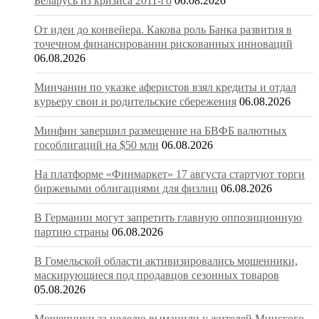
Беларусь из кризиса 2011-го
06.08.2026
От идеи до конвейера. Какова роль Банка развития в
точечном финансировании рискованных инноваций
06.08.2026
Минчанин по указке аферистов взял кредиты и отдал
курьеру свои и родительские сбережения
06.08.2026
Минфин завершил размещение на БВФБ валютных
гособлигаций на $50 млн
06.08.2026
На платформе «Финмаркет» 17 августа стартуют торги
биржевыми облигациями для физлиц
06.08.2026
В Германии могут запретить главную оппозиционную
партию страны
06.08.2026
В Гомельской области активизировались мошенники,
маскирующиеся под продавцов сезонных товаров
05.08.2026
Мошенники за неделю выманили у жителей Минского