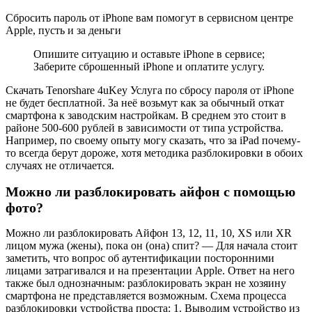
Сбросить пароль от iPhone вам помогут в сервисном центре
Apple, пусть и за деньги
Опишите ситуацию и оставьте iPhone в сервисе;
Заберите сброшенный iPhone и оплатите услугу.
Скачать Tenorshare 4uKey Услуга по сбросу пароля от iPhone
не будет бесплатной. За неё возьмут как за обычный откат
смартфона к заводским настройкам. В среднем это стоит в
районе 500-600 рублей в зависимости от типа устройства.
Например, по своему опыту могу сказать, что за iPad почему-
то всегда берут дороже, хотя методика разблокировки в обоих
случаях не отличается.
Можно ли разблокировать айфон с помощью
фото?
Можно ли разблокировать Айфон 13, 12, 11, 10, XS или XR
лицом мужа (жены), пока он (она) спит? — Для начала стоит
заметить, что вопрос об аутентификации посторонними
лицами затрагивался и на презентации Apple. Ответ на него
также был однозначным: разблокировать экран не хозяину
смартфона не представляется возможным. Схема процесса
разблокировки устройства проста: 1. Выводим устройство из