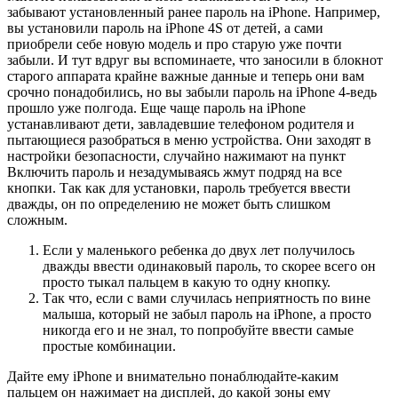
забывают установленный ранее пароль на iPhone. Например,
вы установили пароль на iPhone 4S от детей, а сами
приобрели себе новую модель и про старую уже почти
забыли. И тут вдруг вы вспоминаете, что заносили в блокнот
старого аппарата крайне важные данные и теперь они вам
срочно понадобились, но вы забыли пароль на iPhone 4-ведь
прошло уже полгода. Еще чаще пароль на iPhone
устанавливают дети, завладевшие телефоном родителя и
пытающиеся разобраться в меню устройства. Они заходят в
настройки безопасности, случайно нажимают на пункт
Включить пароль и незадумываясь жмут подряд на все
кнопки. Так как для установки, пароль требуется ввести
дважды, он по определению не может быть слишком
сложным.
Если у маленького ребенка до двух лет получилось
дважды ввести одинаковый пароль, то скорее всего он
просто тыкал пальцем в какую то одну кнопку.
Так что, если с вами случилась неприятность по вине
малыша, который не забыл пароль на iPhone, а просто
никогда его и не знал, то попробуйте ввести самые
простые комбинации.
Дайте ему iPhone и внимательно понаблюдайте-каким
пальцем он нажимает на дисплей, до какой зоны ему