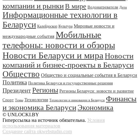
компании и рынки
В мире
Водонагреватели
Дети
Информационные технологии в
Беларуси
Мировые новости и
Калейдоскоп
Культура
Мобильные
международные события
телефоны: новости и обзоры
Новости Беларуси и мира
Новости
компаний и бизнес-проекты в Беларуси
Общество
Общество и социальные события в Беларуси
Политика
Политика Беларуси и государственные решения
Регионы
Президент
Регионы Беларуси: новости и развитие
Финансы
Технологии
Спорт
Темы
Технологии и инновации в Беларуси
и экономика Беларуси
Экономика
© UNLOCKI.BY
Гиперссылка на источник обязательна.
Условия
использования материалов
Создание сайта okwebstudio.com