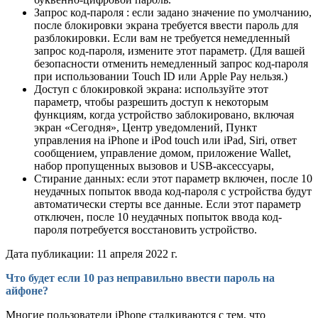
Запрос код-пароля : если задано значение по умолчанию,
после блокировки экрана требуется ввести пароль для
разблокировки. Если вам не требуется немедленный
запрос код-пароля, измените этот параметр. (Для вашей
безопасности отменить немедленный запрос код-пароля
при использовании Touch ID или Apple Pay нельзя.)
Доступ с блокировкой экрана: используйте этот
параметр, чтобы разрешить доступ к некоторым
функциям, когда устройство заблокировано, включая
экран «Сегодня», Центр уведомлений, Пункт
управления на iPhone и iPod touch или iPad, Siri, ответ
сообщением, управление домом, приложение Wallet,
набор пропущенных вызовов и USB-аксессуары,
Стирание данных: если этот параметр включен, после 10
неудачных попыток ввода код-пароля с устройства будут
автоматически стерты все данные. Если этот параметр
отключен, после 10 неудачных попыток ввода код-
пароля потребуется восстановить устройство.
Дата публикации: 11 апреля 2022 г.
Что будет если 10 раз неправильно ввести пароль на
айфоне?
Многие пользователи iPhone сталкиваются с тем, что