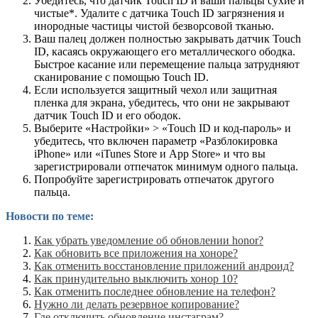
Убедитесь, что датчик Touch ID и ваши пальцы сухие и
чистые*. Удалите с датчика Touch ID загрязнения и
инородные частицы чистой безворсовой тканью.
Ваш палец должен полностью закрывать датчик Touch
ID, касаясь окружающего его металлического ободка.
Быстрое касание или перемещение пальца затрудняют
сканирование с помощью Touch ID.
Если используется защитный чехол или защитная
пленка для экрана, убедитесь, что они не закрывают
датчик Touch ID и его ободок.
Выберите «Настройки» > «Touch ID и код-пароль» и
убедитесь, что включен параметр «Разблокировка
iPhone» или «iTunes Store и App Store» и что вы
зарегистрировали отпечаток минимум одного пальца.
Попробуйте зарегистрировать отпечаток другого
пальца.
Новости по теме:
Как убрать уведомление об обновлении honor?
Как обновить все приложения на хоноре?
Как отменить восстановление приложений андроид?
Как принудительно выключить хонор 10?
Как отменить последнее обновление на телефон?
Нужно ли делать резервное копирование?
Где отключить обновление инстаграм?