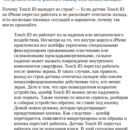
Почему Touch ID выходит из строя? — Если датчик Touch ID
на iPhone перестал работать и не распознаёт отпечаток пальца,
есть несколько типовых ситуаций и вариантов, почему так
могло произойти.
Touch ID не работает из-за падения или механического
воздействия, Несмотря на то, что внутри корпуса iPhone
практически все шлейфы укреплены специальными
фиксирующими прижимными пластинами или
силиконовыми прокладками/резинками, сильное
падение может вызвать повреждение внутренних
компонентов смартфона. Touch ID перестал работать
после замены экрана, В таких случаях, как правило,
выход из строя датчика отпечатка пальцев обусловлен
неквалифицированными действиями того, кто менял
экран. Дело в том, что при неаккуратном вскрытии
устройства, шлейф Touch ID можно легко надломить
или порвать. Также почему-то многие сервисы, разбирая
и собирая устройство обратно, не ставят под кнопку
Домой новую резинку, которая предотвращает
прокручивание кнопки. Как следствие – шлейф
перетирается, появляются микротрещины или обрывы и
кнопка перестаёт работать. Датчик Touch ID перестал
работать после попадания влаги. В этой ситуации виной