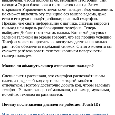
выключена. Чтобы включить её, выбираем Настройки. Там
находим Экран блокировки и отпечаток пальца. Затем
открываем Управление отпечатками пальцев. Злоумышленник
не сможет включить эту функцию без вашего ведома, даже
если в его руки попадёт разблокированный смартфон.
Прежде, чем снять информацию с датчика, система запросит
пин-код или пароль разблокировки телефона. Теперь
выбираем Добавить отпечаток пальца. Вот такой рисунок с
зелёной галочкой на экране говорит, что всё прошло успешно.
Телефон может попросить вас коснуться датчика несколько
раз, чтобы обеспечить надёжный снимок. С этого момента вы
сможете разблокировать телефон касанием поверхности
сканера пальцем.
Можно ли обмануть сканер отпечатков пальцев?
Специалисты рассказали, что смартфон распознаёт не сам
палец, а цифровой код с датчика, который задаётся
отпечатком. Поэтому достаточно добыть код, чтобы взломать
телефон. Раньше сканеры обманывали, например, муляжами,
но сейчас технология развивается.
Почему после замены дисплея не работает Touch ID?
Что делать если не работает сканер отпечатков пальцев?