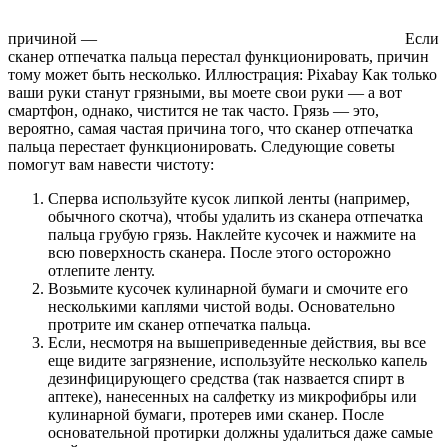
причиной —
Если
сканер отпечатка пальца перестал функционировать, причин
тому может быть несколько. Иллюстрация: Pixabay Как только
ваши руки станут грязными, вы моете свои руки — а вот
смартфон, однако, чистится не так часто. Грязь — это,
вероятно, самая частая причина того, что сканер отпечатка
пальца перестает функционировать. Следующие советы
помогут вам навести чистоту:
Сперва используйте кусок липкой ленты (например,
обычного скотча), чтобы удалить из сканера отпечатка
пальца грубую грязь. Наклейте кусочек и нажмите на
всю поверхность сканера. После этого осторожно
отлепите ленту.
Возьмите кусочек кулинарной бумаги и смочите его
несколькими каплями чистой воды. Основательно
протрите им сканер отпечатка пальца.
Если, несмотря на вышеприведенные действия, вы все
еще видите загрязнение, используйте несколько капель
дезинфицирующего средства (так назвается спирт в
аптеке), нанесенных на салфетку из микрофибры или
кулинарной бумаги, протерев ими сканер. После
основательной протирки должны удалиться даже самые