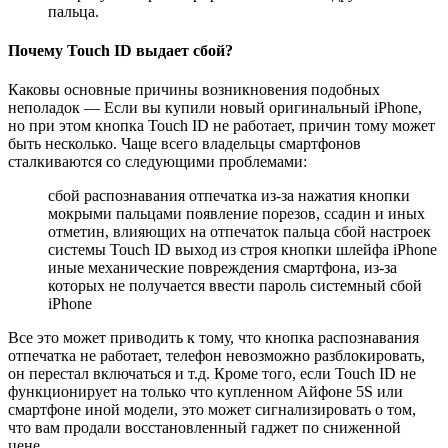
пальца.
Почему Touch ID выдает сбой?
Каковы основные причины возникновения подобных
неполадок — Если вы купили новый оригинальный iPhone,
но при этом кнопка Touch ID не работает, причин тому может
быть несколько. Чаще всего владельцы смартфонов
сталкиваются со следующими проблемами:
сбой распознавания отпечатка из-за нажатия кнопки
мокрыми пальцами появление порезов, ссадин и иных
отметин, влияющих на отпечаток пальца сбой настроек
системы Touch ID выход из строя кнопки шлейфа iPhone
иные механические повреждения смартфона, из-за
которых не получается ввести пароль системный сбой
iPhone
Все это может приводить к тому, что кнопка распознавания
отпечатка не работает, телефон невозможно разблокировать,
он перестал включаться и т.д. Кроме того, если Touch ID не
функционирует на только что купленном Айфоне 5S или
смартфоне иной модели, это может сигнализировать о том,
что вам продали восстановленный гаджет по сниженной
цене.