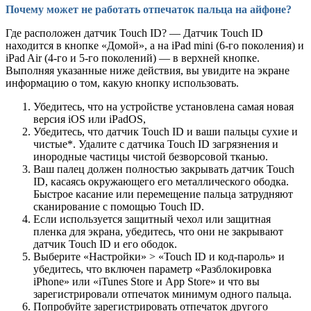
Почему может не работать отпечаток пальца на айфоне?
Где расположен датчик Touch ID? — Датчик Touch ID
находится в кнопке «Домой», а на iPad mini (6-го поколения) и
iPad Air (4-го и 5-го поколений) — в верхней кнопке.
Выполняя указанные ниже действия, вы увидите на экране
информацию о том, какую кнопку использовать.
Убедитесь, что на устройстве установлена самая новая
версия iOS или iPadOS,
Убедитесь, что датчик Touch ID и ваши пальцы сухие и
чистые*. Удалите с датчика Touch ID загрязнения и
инородные частицы чистой безворсовой тканью.
Ваш палец должен полностью закрывать датчик Touch
ID, касаясь окружающего его металлического ободка.
Быстрое касание или перемещение пальца затрудняют
сканирование с помощью Touch ID.
Если используется защитный чехол или защитная
пленка для экрана, убедитесь, что они не закрывают
датчик Touch ID и его ободок.
Выберите «Настройки» > «Touch ID и код-пароль» и
убедитесь, что включен параметр «Разблокировка
iPhone» или «iTunes Store и App Store» и что вы
зарегистрировали отпечаток минимум одного пальца.
Попробуйте зарегистрировать отпечаток другого