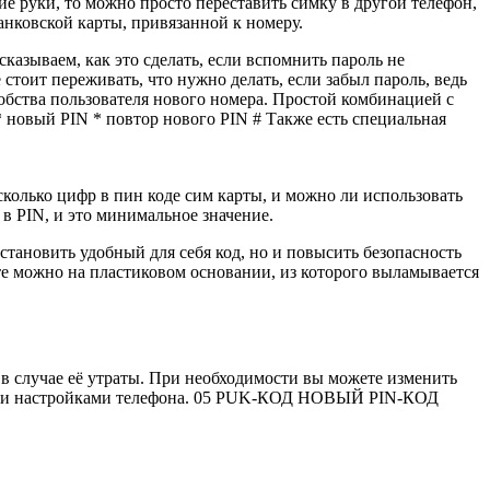
жие руки, то можно просто переставить симку в другой телефон,
анковской карты, привязанной к номеру.
сказываем, как это сделать, если вспомнить пароль не
тоит переживать, что нужно делать, если забыл пароль, ведь
удобства пользователя нового номера. Простой комбинацией с
* новый PIN * повтор нового PIN # Также есть специальная
колько цифр в пин коде сим карты, и можно ли использовать
 в PIN, и это минимальное значение.
тановить удобный для себя код, но и повысить безопасность
те можно на пластиковом основании, из которого выламывается
 в случае её утраты. При необходимости вы можете изменить
орыми настройками телефона. 05 PUK-КОД НОВЫЙ PIN-КОД