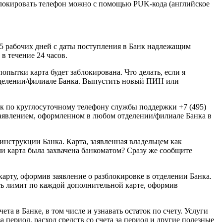
блокировать телефон можно с помощью PUK-кода (английское
5 рабочих дней с даты поступления в Банк надлежащим
в течение 24 часов.
пытки карта будет заблокирована. Что делать, если я
тделении/филиале Банка. Выпустить новый ПИН или
Банк по круглосуточному телефону службы поддержки +7 (495)
 заявлением, оформленном в любом отделении/филиале Банка в
инструкции Банка. Карта, заявленная владельцем как
сли карта была захвачена банкоматом? Сразу же сообщите
арту, оформив заявление о разблокировке в отделении Банка.
ить лимит по каждой дополнительной карте, оформив
а в Банке, в том числе и узнавать остаток по счету. Услуги
а период, расход средств со счета за период и другие полезные