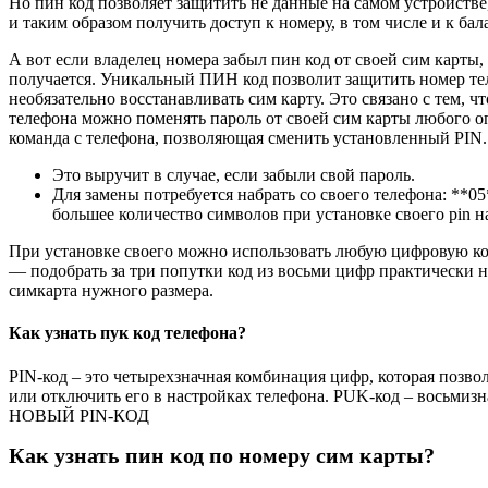
Но пин код позволяет защитить не данные на самом устройстве,
и таким образом получить доступ к номеру, в том числе и к ба
А вот если владелец номера забыл пин код от своей сим карты,
получается. Уникальный ПИН код позволит защитить номер теле
необязательно восстанавливать сим карту. Это связано с тем, 
телефона можно поменять пароль от своей сим карты любого оп
команда с телефона, позволяющая сменить установленный PIN.
Это выручит в случае, если забыли свой пароль.
Для замены потребуется набрать со своего телефона: **
большее количество символов при установке своего pin н
При установке своего можно использовать любую цифровую ком
— подобрать за три попутки код из восьми цифр практически н
симкарта нужного размера.
Как узнать пук код телефона?
PIN-код – это четырехзначная комбинация цифр, которая позв
или отключить его в настройках телефона. PUK-код – восьм
НОВЫЙ PIN-КОД
Как узнать пин код по номеру сим карты?