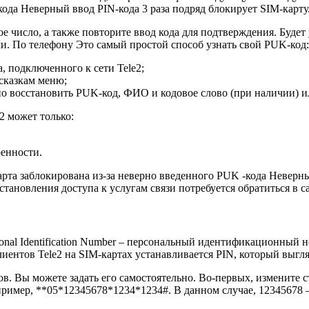
-кода Неверный ввод PIN-кода 3 раза подряд блокирует SIM-карту
е число, а также повторите ввод кода для подтверждения. Буде
и. По телефону Это самый простой способ узнать свой PUK-код:
, подключенного к сети Tele2;
сказкам меню;
но восстановить PUK-код, ФИО и кодовое слово (при наличии) и
2 может только:
ренности.
арта заблокирована из-за неверно введенного PUK -кода Неверн
тановления доступа к услугам связи потребуется обратиться в са
onal Identification Number – персональный идентификационный 
иентов Tele2 на SIM-картах устанавливается PIN, который выгля
в. Вы можете задать его самостоятельно. Во-первых, измените
мер, **05*12345678*1234*1234#. В данном случае, 12345678 – 