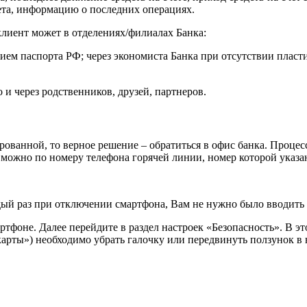
чета, информацию о последних операциях.
клиент может в отделениях/филиалах Банка:
нием паспорта РФ; через экономиста Банка при отсутствии пласт
 и через родственников, друзей, партнеров.
рованной, то верное решение – обратиться в офис банка. Процес
ожно по номеру телефона горячей линии, номер которой указан
й раз при отключении смартфона, Вам не нужно было вводить 
тфоне. Далее перейдите в раздел настроек «Безопасность». В э
карты») необходимо убрать галочку или передвинуть ползунок в