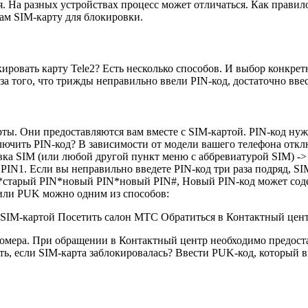
я. На разных устройствах процесс может отличаться. Как правил
ам SIM-карту для блокировки.
овать карту Tele2? Есть несколько способов. И выбор конкретно
за того, что трижды неправильно ввели PIN-код, достаточно вве
ы. Они предоставляются вам вместе с SIM-картой. PIN-код нужн
ключить PIN-код? В зависимости от модели вашего телефона от
ка SIM (или любой другой пункт меню с аббревиатурой SIM) -> 
PIN1. Если вы неправильно введете PIN-код три раза подряд, S
4*старый PIN*новый PIN*новый PIN#, Новый PIN-код может соде
 или PUK можно одним из способов:
с SIM-картой Посетить cалон МТС Обратиться в Контактный це
омера. При обращении в Контактный центр необходимо предоста
ать, если SIM-карта заблокировалась? Ввести PUK-код, который