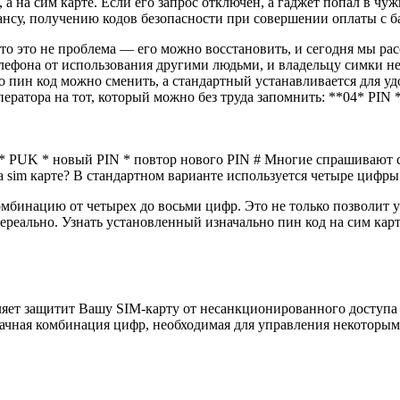
 а на сим карте. Если его запрос отключен, а гаджет попал в чу
лансу, получению кодов безопасности при совершении оплаты с б
 то это не проблема — его можно восстановить, и сегодня мы рас
фона от использования другими людьми, и владельцу симки не с
что пин код можно сменить, а стандартный устанавливается для 
ератора на тот, который можно без труда запомнить: **04* PIN 
05* PUK * новый PIN * повтор нового PIN # Многие спрашивают с
а sim карте? В стандартном варианте используется четыре цифры
бинацию от четырех до восьми цифр. Это не только позволит ус
ереально. Узнать установленный изначально пин код на сим кар
оляет защитит Вашу SIM-карту от несанкционированного доступа
изначная комбинация цифр, необходимая для управления некот