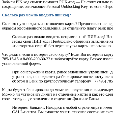
Забыли PIN код симки: поможет PUK-код — Не стоит сильно пе
сокращение, означающее Personal Unblocking Key, то есть «Пе
Сколько раз можно вводить пин код?
Сколько нужно ждать изготовления карты? Предоставление пе
образом оформленного заявления. За отдельную плату Банк пре
Сколько раз можно вводить неправильный ПИН-код? Непра
забыл свой ПИН-код? Необходимо оформить заявление н
«повторить» старый без перевыпуска карты невозможно.
Что делать, если я потерял свою карту? Если Вы потеряли карт
785-15-15 и 8-800-200-30-22 и заблокируйте карту. Всякое и
установленной форме.
При обнаружении карты, ранее заявленной утраченной, де
утраченная, не подлежит разблокировке после поступлени
об этом в Банк по круглосуточному телефону +7 (495) 785-
Карта будет заблокирована до момента получения ее владельце
Можно ли установить лимит на отдельные карты и как это сде
соответствующее заявление в отделении/филиале Банка.
Интернет-банкинг. Находясь в любой стране мира и имея д
CALL-центра. Вы сможете узнать текущее состояние счета,