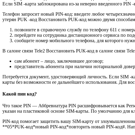
Если SIM -карта заблокирована из-за неверно введенного PIN 
Телефон запросит новый PIN-код: введите любое четырехзначно
утерян PUK -код Восстановить PUK-код можно двумя способам
позвоните в справочную службу по телефону 611 с номера
перейдите на сотрудника дистанционного сервиса по под
сообщите номер мобильного телефона, для которого нуж
В салоне связи Tele2 Восстановить PUK-код в салоне связи Tele
сам абонент – лицо, заключившее договор;
представитель абонента при наличии нотариальной дове
Потребуется документ, удостоверяющий личность. Если SIM -к
карты без возможности ее дальнейшего использования. Для восс
Какой пин код?
Что такое PIN — Аббревиатура PIN расшифровывается как Pers
указан на пластиковой основе SIM-карты. По умолчанию для кл
PIN-код помогает защитить вашу SIM-карту от злоумышленнико
**05*PUK-код*новый PIN-код*повторить новый PIN-код#. Напри