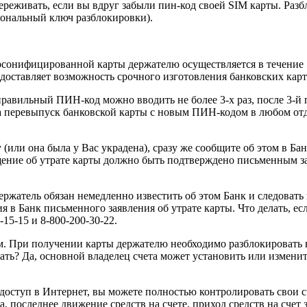
реживать, если вы вдруг забыли пин-код своей SIM карты. Раз
рсональный ключ разблокировки).
рсонифицированной карты держателю осуществляется в течение 
доставляет возможность срочного изготовления банковских карт 
вильный ПИН-код можно вводить не более 3-х раз, после 3-й по
а перевыпуск банковской карты с новым ПИН-кодом в любом о
у (или она была у Вас украдена), сразу же сообщите об этом в 
звещение об утрате карты должно быть подтверждено письменным
ржатель обязан немедленно известить об этом Банк и следовать 
я в Банк письменного заявления об утрате карты. Что делать, е
15-15 и 8-800-200-30-22.
м. При получении карты держателю необходимо разблокировать к
лать? Да, основной владелец счета может установить или измен
оступ в Интернет, вы можете полностью контролировать свои счет
 последнее движение средств на счете, приход средств на счет з