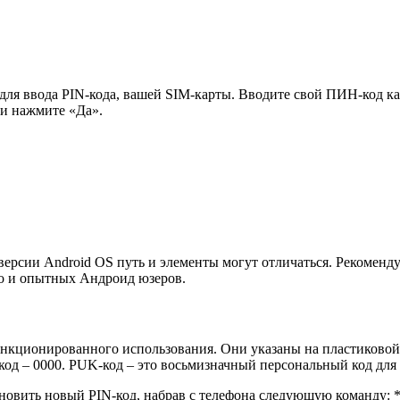
для ввода PIN-кода, вашей SIM-карты. Вводите свой ПИН-код ка
 и нажмите «Да».
версии Android OS путь и элементы могут отличаться. Рекоменду
 но и опытных Андроид юзеров.
нкционированного использования. Они указаны на пластиковой
-код – 0000. PUK-код – это восьмизначный персональный код для
ановить новый PIN-код, набрав с телефона следующую команду: 