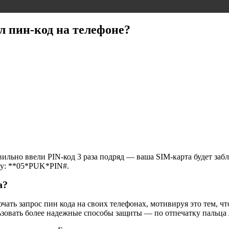
ел пин-код на телефоне?
вильно ввели PIN-код 3 раза подряд — ваша SIM-карта будет за
ду: **05*PUK*PIN#.
а?
ать запрос пин кода на своих телефонах, мотивируя это тем, чт
зовать более надежные способы защиты — по отпечатку пальца л