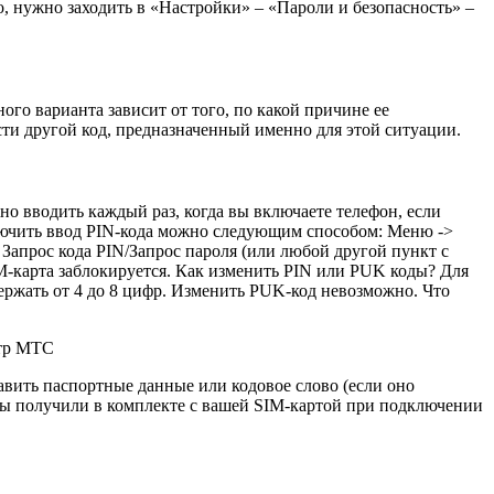
о, нужно заходить в «Настройки» – «Пароли и безопасность» –
го варианта зависит от того, по какой причине ее
сти другой код, предназначенный именно для этой ситуации.
о вводить каждый раз, когда вы включаете телефон, если
ключить ввод PIN-кода можно следующим способом: Меню ->
Запрос кода PIN/Запрос пароля (или любой другой пункт с
IM-карта заблокируется. Как изменить PIN или PUK коды? Для
ржать от 4 до 8 цифр. Изменить PUK-код невозможно. Что
нтр МТС
вить паспортные данные или кодовое слово (если оно
 вы получили в комплекте с вашей SIM-картой при подключении