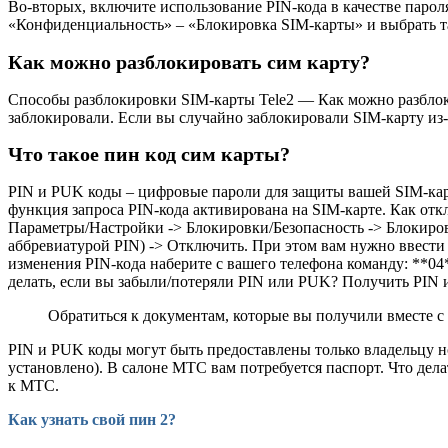
Во-вторых, включите использование PIN-кода в качестве парол
«Конфиденциальность» – «Блокировка SIM-карты» и выбрать т
Как можно разблокировать сим карту?
Способы разблокировки SIM-карты Tele2 — Как можно разблокир
заблокировали. Если вы случайно заблокировали SIM-карту из-
Что такое пин код сим карты?
PIN и PUK коды – цифровые пароли для защиты вашей SIM-карт
функция запроса PIN-кода активирована на SIM-карте. Как от
Параметры/Настройки -> Блокировки/Безопасность -> Блокиров
аббревиатурой PIN) -> Отключить. При этом вам нужно ввести 
изменения PIN-кода наберите с вашего телефона команду: **0
делать, если вы забыли/потеряли PIN или PUK? Получить PIN
Обратиться к документам, которые вы получили вместе 
PIN и PUK коды могут быть предоставлены только владельцу н
установлено). В салоне МТС вам потребуется паспорт. Что дел
к МТС.
Как узнать свой пин 2?