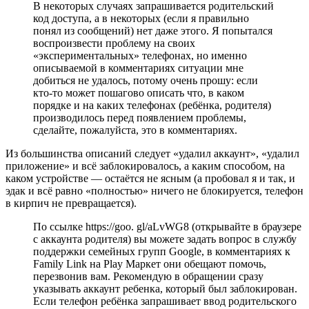
В некоторых случаях запрашивается родительский
код доступа, а в некоторых (если я правильно
понял из сообщений) нет даже этого. Я попытался
воспроизвести проблему на своих
«экспериментальных» телефонах, но именно
описываемой в комментариях ситуации мне
добиться не удалось, потому очень прошу: если
кто-то может пошагово описать что, в каком
порядке и на каких телефонах (ребёнка, родителя)
производилось перед появлением проблемы,
сделайте, пожалуйста, это в комментариях.
Из большинства описаний следует «удалил аккаунт», «удалил
приложение» и всё заблокировалось, а каким способом, на
каком устройстве — остаётся не ясным (а пробовал я и так, и
эдак и всё равно «полностью» ничего не блокируется, телефон
в кирпич не превращается).
По ссылке https://goo. gl/aLvWG8 (открывайте в браузере
с аккаунта родителя) вы можете задать вопрос в службу
поддержки семейных групп Google, в комментариях к
Family Link на Play Маркет они обещают помочь,
перезвонив вам. Рекомендую в обращении сразу
указывать аккаунт ребенка, который был заблокирован.
Если телефон ребёнка запрашивает ввод родительского