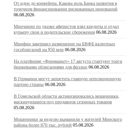
От идеи до конвейера. Какова роль Банка развития в
точечном финансировании рискованных инноваций
06.08.2026
Минчанин по указке аферистов взял кредиты и отдал
курьеру свои и родительские сбережения
06.08.2026
Минфин завершил размещение на БВФБ валютных
гособлигаций на $50 млн
06.08.2026
На платформе «Финмаркет» 17 августа стартуют торги
биржевыми облигациями для физлиц
06.08.2026
В Германии могут запретить главную оппозиционную
партию страны
06.08.2026
В Гомельской области активизировались мошенники,
маскирующиеся под продавцов сезонных товаров
05.08.2026
Мошенники за неделю выманили у жителей Минского
района более 870 тыс. рублей
05.08.2026