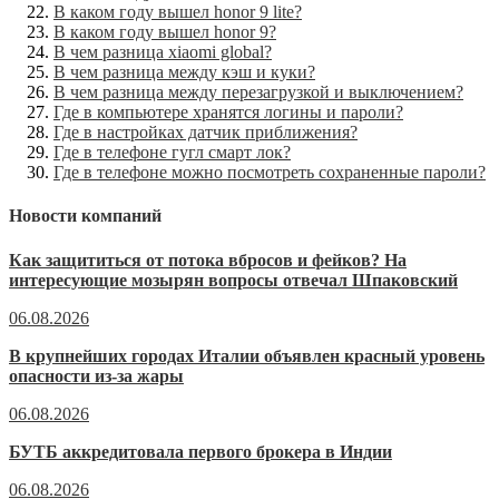
В каком году вышел honor 9 lite?
В каком году вышел honor 9?
В чем разница xiaomi global?
В чем разница между кэш и куки?
В чем разница между перезагрузкой и выключением?
Где в компьютере хранятся логины и пароли?
Где в настройках датчик приближения?
Где в телефоне гугл смарт лок?
Где в телефоне можно посмотреть сохраненные пароли?
Новости компаний
Как защититься от потока вбросов и фейков? На
интересующие мозырян вопросы отвечал Шпаковский
06.08.2026
В крупнейших городах Италии объявлен красный уровень
опасности из-за жары
06.08.2026
БУТБ аккредитовала первого брокера в Индии
06.08.2026