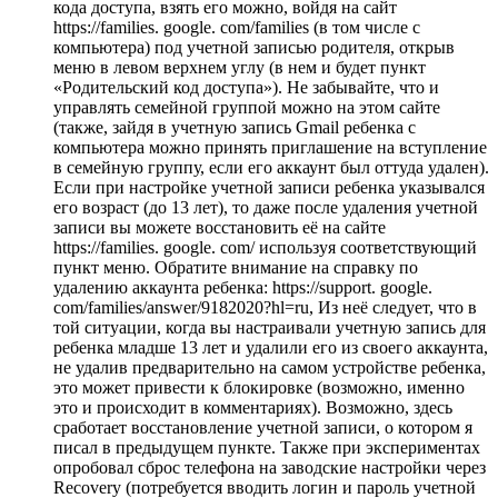
кода доступа, взять его можно, войдя на сайт
https://families. google. com/families (в том числе с
компьютера) под учетной записью родителя, открыв
меню в левом верхнем углу (в нем и будет пункт
«Родительский код доступа»). Не забывайте, что и
управлять семейной группой можно на этом сайте
(также, зайдя в учетную запись Gmail ребенка с
компьютера можно принять приглашение на вступление
в семейную группу, если его аккаунт был оттуда удален).
Если при настройке учетной записи ребенка указывался
его возраст (до 13 лет), то даже после удаления учетной
записи вы можете восстановить её на сайте
https://families. google. com/ используя соответствующий
пункт меню. Обратите внимание на справку по
удалению аккаунта ребенка: https://support. google.
com/families/answer/9182020?hl=ru, Из неё следует, что в
той ситуации, когда вы настраивали учетную запись для
ребенка младше 13 лет и удалили его из своего аккаунта,
не удалив предварительно на самом устройстве ребенка,
это может привести к блокировке (возможно, именно
это и происходит в комментариях). Возможно, здесь
сработает восстановление учетной записи, о котором я
писал в предыдущем пункте. Также при экспериментах
опробовал сброс телефона на заводские настройки через
Recovery (потребуется вводить логин и пароль учетной