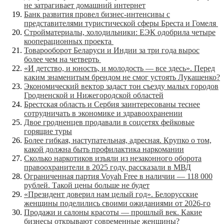
не затрагивает домашний интернет
Банк развития провел бизнес-интенсивы с
представителями туристической сферы Бреста и Гомеля
Стройматериалы, холодильники: ЕЭК одобрила четыре
кооперационных проекта
Товарооборот Беларуси и Индии за три года вырос
более чем на четверть
«И детство, и юность, и молодость — все здесь». Перед
каким знаменитым брендом не смог устоять Лукашенко?
Экономический вектор задаст тон съезду малых городов
Гродненской и Нижегородской областей
Брестская область и Сербия заинтересованы теснее
сотрудничать в экономике и здравоохранении
Двое гродненцев продавали в соцсетях фейковые
горящие туры
Более гибкая, наступательная, адресная. Крупко о том,
какой должна быть профилактика наркомании
Сколько наркотиков изъяли из незаконного оборота
правоохранители в 2025 году, рассказали в МВД
Ограниченная партия Voyah Free в наличии — 118 000
рублей. Такой цены больше не будет
«Президент доверил нам целый год». Белорусские
женщины поделились своими ожиданиями от 2026-го
Продажи и салоны красоты — прошлый век. Какие
бизнесы открывают современные женщины?