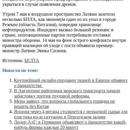
укрыться в случае появления дронов.
Утром 7 мая в воздушное пространство Латвии залетело
несколько БПЛА, как минимум один из их упал в городе
Резекне (область Латгалия), повредив хранилище
нефтепродуктов. Инцидент вызвал большой резонанс в
стране, оппозиционные партии потребовали отставки
министра обороны. 14 мая на фоне острого конфликта внутри
правящей коалиции об уходе с поста объявила премьер-
министр Латвии Эвика Силиня.
Источник:
БЕЛТА
Новости по теме:
Крупнейший онлайн-продавец тканей в Европе объявил
о банкротстве
В Аргентине работники морского транспорта начали
забастовку против трудовой реформы
Мерц заявил, что вопросы глобального порядка не
решить без Китая
Япония через 4 месяца столкнется с нехваткой сырья для
пластика из-за ситуации в Персидском заливе
Лидер АдГ: в Германии объявляют о банкротстве какой-
нибудь фирмы каждые 20 минут