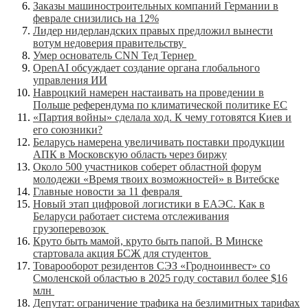
Заказы машиностроительных компаний Германии в
феврале снизились на 12%
Лидер нидерландских правых предложил вынести
вотум недоверия правительству
Умер основатель CNN Тед Тернер
OpenAI обсуждает создание органа глобального
управления ИИ
Навроцкий намерен настаивать на проведении в
Польше референдума по климатической политике ЕС
«Партия войны» сделала ход. К чему готовятся Киев и
его союзники?
Беларусь намерена увеличивать поставки продукции
АПК в Московскую область через биржу
Около 500 участников соберет областной форум
молодежи «Время твоих возможностей» в Витебске
Главные новости за 11 февраля
Новый этап цифровой логистики в ЕАЭС. Как в
Беларуси работает система отслеживания
грузоперевозок
Круто быть мамой, круто быть папой. В Минске
стартовала акция БСЖ для студентов
Товарооборот резидентов СЭЗ «Гродноинвест» со
Смоленской областью в 2025 году составил более $16
млн
Депутат: ограничение трафика на безлимитных тарифах