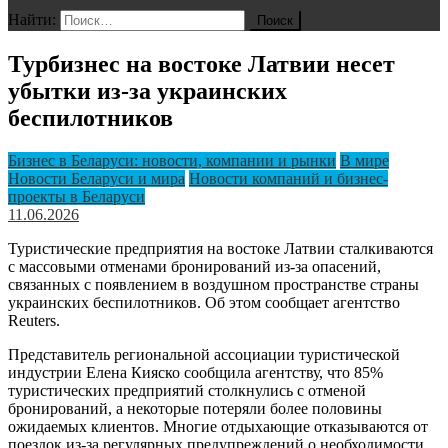
Найти:
Турбизнес на востоке Латвии несет
убытки из-за украинских
беспилотников
Бизнес в Беларуси: новости, компании и рынки
В мире
Новости Беларуси и мира
Новости компаний и бизнес-
проекты в Беларуси
11.06.2026
Туристические предприятия на востоке Латвии сталкиваются
с массовыми отменами бронирований из-за опасений,
связанных с появлением в воздушном пространстве страны
украинских беспилотников. Об этом сообщает агентство
Reuters.
Представитель региональной ассоциации туристической
индустрии Елена Кияско сообщила агентству, что 85%
туристических предприятий столкнулись с отменой
бронирований, а некоторые потеряли более половины
ожидаемых клиентов. Многие отдыхающие отказываются от
поездок из-за регулярных предупреждений о необходимости