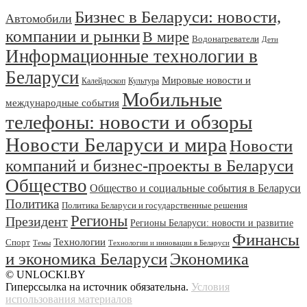
Бизнес в Беларуси: новости,
Автомобили
компании и рынки
В мире
Водонагреватели
Дети
Информационные технологии в
Беларуси
Мировые новости и
Калейдоскоп
Культура
Мобильные
международные события
телефоны: новости и обзоры
Новости Беларуси и мира
Новости
компаний и бизнес-проекты в Беларуси
Общество
Общество и социальные события в Беларуси
Политика
Политика Беларуси и государственные решения
Регионы
Президент
Регионы Беларуси: новости и развитие
Финансы
Технологии
Спорт
Темы
Технологии и инновации в Беларуси
и экономика Беларуси
Экономика
© UNLOCKI.BY
Гиперссылка на источник обязательна.
Условия
использования материалов