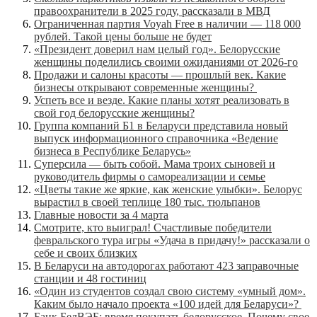
правоохранители в 2025 году, рассказали в МВД
Ограниченная партия Voyah Free в наличии — 118 000
рублей. Такой цены больше не будет
«Президент доверил нам целый год». Белорусские
женщины поделились своими ожиданиями от 2026-го
Продажи и салоны красоты — прошлый век. Какие
бизнесы открывают современные женщины?
Успеть все и везде. Какие планы хотят реализовать в
свой год белорусские женщины?
Группа компаний Б1 в Беларуси представила новый
выпуск информационного справочника «Ведение
бизнеса в Республике Беларусь»
Суперсила — быть собой. Мама троих сыновей и
руководитель фирмы о самореализации и семье
«Цветы такие же яркие, как женские улыбки». Белорус
вырастил в своей теплице 180 тыс. тюльпанов
Главные новости за 4 марта
Смотрите, кто выиграл! Счастливые победители
февральского тура игры «Удача в придачу!» рассказали о
себе и своих близких
В Беларуси на автодорогах работают 423 заправочные
станции и 48 гостиниц
«Один из студентов создал свою систему «умный дом».
Каким было начало проекта «100 идей для Беларуси»?
Банк БелВЭБ: время покупать белорусское. Почему свое