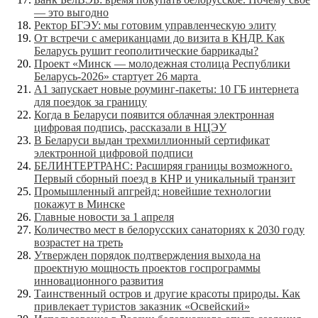
— это выгодно
Ректор БГЭУ: мы готовим управленческую элиту
От встречи с американцами до визита в КНДР. Как
Беларусь рушит геополитические баррикады?
Проект «Минск — молодежная столица Республики
Беларусь-2026» стартует 26 марта
А1 запускает новые роуминг-пакеты: 10 ГБ интернета
для поездок за границу
Когда в Беларуси появится облачная электронная
цифровая подпись, рассказали в НЦЭУ
В Беларуси выдан трехмиллионный сертификат
электронной цифровой подписи
БЕЛИНТЕРТРАНС: Расширяя границы возможного.
Первый сборный поезд в КНР и уникальный транзит
Промышленный апгрейд: новейшие технологии
покажут в Минске
Главные новости за 1 апреля
Количество мест в белорусских санаториях к 2030 году
возрастет на треть
Утвержден порядок подтверждения выхода на
проектную мощность проектов госпрограммы
инновационного развития
Таинственный остров и другие красоты природы. Как
привлекает туристов заказник «Освейский»