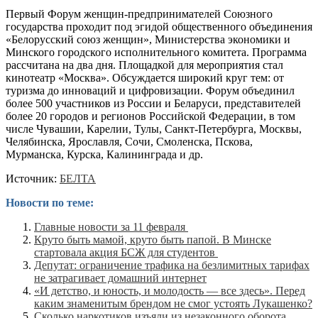
Первый Форум женщин-предпринимателей Союзного
государства проходит под эгидой общественного объединения
«Белорусский союз женщин», Министерства экономики и
Минского городского исполнительного комитета. Программа
рассчитана на два дня. Площадкой для мероприятия стал
кинотеатр «Москва». Обсуждается широкий круг тем: от
туризма до инноваций и цифровизации. Форум объединил
более 500 участников из России и Беларуси, представителей
более 20 городов и регионов Российской Федерации, в том
числе Чувашии, Карелии, Тулы, Санкт-Петербурга, Москвы,
Челябинска, Ярославля, Сочи, Смоленска, Пскова,
Мурманска, Курска, Калининграда и др.
Источник:
БЕЛТА
Новости по теме:
Главные новости за 11 февраля
Круто быть мамой, круто быть папой. В Минске
стартовала акция БСЖ для студентов
Депутат: ограничение трафика на безлимитных тарифах
не затрагивает домашний интернет
«И детство, и юность, и молодость — все здесь». Перед
каким знаменитым брендом не смог устоять Лукашенко?
Сколько наркотиков изъяли из незаконного оборота