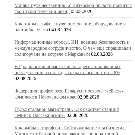
Мишка-путешественник. У Витебской области появится
свой туристический бренд
05.08.2026
Как открыть кафе с нуля: помещение, оборудование и
настройка учета
04.08.2026
Информационные вбросы, ИИ, военная безопасность и
международное сотрудничество. О чем еще спрашивали
солигорчане на встрече с Марковым
02.08.2026
В Гродненской области число зарегистрированных
преступлений за полгода сократилось почти на 8%
02.08.2026
Федерация профсоюзов Беларуси построит wellness-
комплекс в Нарочанском крае
02.08.2026
Пульс стальной магистрали. Как работает станция
«Минск-Пассажирский»
02.08.2026
Как выбрать тариф на IT-обслуживание для бизнеса в
Минске: от базовой поддержки до корпоративной