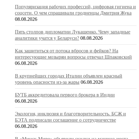
Популяризация рабочих профессий, цифровая гигиена и
соцсети. О чем спрашивали гродненцы Дмитрия Жука
08.08.2026
Пять столпов дипломатии Лукашенко. Чему западные
аналитики учатся у Беларуси?
08.08.2026
Как защититься от потока вбросов и фейков? На
интересующие мозырян вопросы отвечал Шпаковский
06.08.2026
В крупнейших городах Италии объявлен красный
уровень опасности из-за жары
06.08.2026
БУТБ аккредитовала первого брокера в Индии
06.08.2026
Экология, инклюзия и благотворительность. БСЖ и
БЭТА подписали соглашение о сотрудничестве
06.08.2026
В «Минск-Мире» объявили скидки на машино-места.