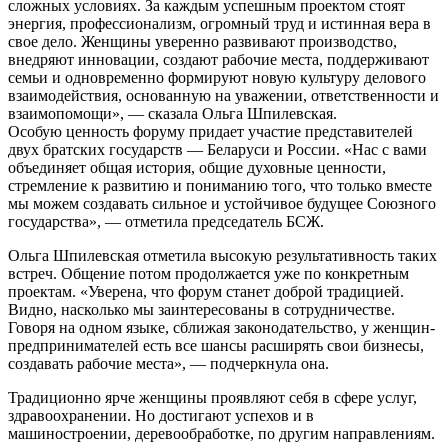
сложных условиях. За каждым успешным проектом стоят
энергия, профессионализм, огромный труд и истинная вера в
свое дело. Женщины уверенно развивают производство,
внедряют инновации, создают рабочие места, поддерживают
семьи и одновременно формируют новую культуру делового
взаимодействия, основанную на уважении, ответственности и
взаимопомощи», — сказала Ольга Шпилевская.
Особую ценность форуму придает участие представителей
двух братских государств — Беларуси и России. «Нас с вами
объединяет общая история, общие духовные ценности,
стремление к развитию и пониманию того, что только вместе
мы можем создавать сильное и устойчивое будущее Союзного
государства», — отметила председатель БСЖ.
Ольга Шпилевская отметила высокую результативность таких
встреч. Общение потом продолжается уже по конкретным
проектам. «Уверена, что форум станет доброй традицией.
Видно, насколько мы заинтересованы в сотрудничестве.
Говоря на одном языке, сближая законодательство, у женщин-
предпринимателей есть все шансы расширять свои бизнесы,
создавать рабочие места», — подчеркнула она.
Традиционно ярче женщины проявляют себя в сфере услуг,
здравоохранении. Но достигают успехов и в
машиностроении, деревообработке, по другим направлениям.