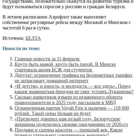
государствами, положительно скажутся на развитии туризма и
будут пользоваться спросом у россиян и граждан Беларуси.
В летнем расписании Аэрофлот также выполняет
собственные регулярные рейсы между Москвой и Минском с
частотой 6 раз в сутки.
Источник:
БЕЛТА
Новости по теме:
Главные новости за 11 февраля
Круто быть мамой, круто быть папой. В Минске
стартовала акция БСЖ для студентов
Депутат: ограничение трафика на безлимитных тарифах
не затрагивает домашний интернет
«И детство, и юность, и молодость — все здесь». Перед
каким знаменитым брендом не смог устоять Лукашенко?
Сколько наркотиков изъяли из незаконного оборота
правоохранители в 2025 году, рассказали в МВД
Ограниченная партия Voyah Free в наличии — 118 000
рублей. Такой цены больше не будет
«Президент доверил нам целый год». Белорусские
женщины поделились своими ожиданиями от 2026-го
Продажи и салоны красоты — прошлый век. Какие
бизнесы открывают современные женщины?