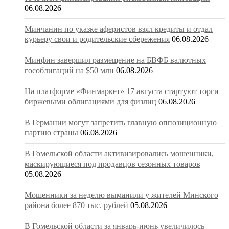
06.08.2026
Минчанин по указке аферистов взял кредиты и отдал
курьеру свои и родительские сбережения
06.08.2026
Минфин завершил размещение на БВФБ валютных
гособлигаций на $50 млн
06.08.2026
На платформе «Финмаркет» 17 августа стартуют торги
биржевыми облигациями для физлиц
06.08.2026
В Германии могут запретить главную оппозиционную
партию страны
06.08.2026
В Гомельской области активизировались мошенники,
маскирующиеся под продавцов сезонных товаров
05.08.2026
Мошенники за неделю выманили у жителей Минского
района более 870 тыс. рублей
05.08.2026
В Гомельской области за январь-июнь увеличилось