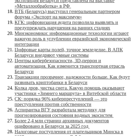
экспозиция Беларуси представлена на выставке
«Металлообработка» в РФ
ВТБ (Беларусь) выступил генеральным партнером
форума «Экспорт на максимум»
КГК: цифровизация аудита позволила выявлять и
предупреждать нарушения на ранних стадиях
Минэкономики: информационные технологии играют
важную роль в углублении евразийской экономической
интеграции
Цифровые карты полей, точное земледелие. В АПК
Беларуси внедряют умные системы
Центры кибербезопасности, 3D-перрон и
автоматизация. Как изменится транспортная отрасль
Беларуси
Транзакции прозрачнее, надежности больше. Как будут
развивать криптобанки в Беларуси
Колка дров, чистка снега. Какую помощь оказывают
участники «Зимнего маршрута» в Витебской области
СК: порядка 96% киберпреступлений — это
преступления против собственности
Аспирантка ВГУ разработала методику для
прогнозирования состояния водных экосистем
Более 2,4 млн страниц архивных документов
оцифровано в Беларуси за 2025 год
Налоговые поступления от плательщиков Минска в