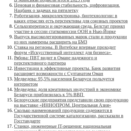
Ценовая и финансовая стабильность, цифровизация.
Нацбанк о задачах на пятилетку
Роботизация, микроэлектроника, биотехнологии: в
каких отраслях есть перспективы для союзных проектов
Сельхозпереписи и окружающая среда. Белстат принял
участие в сессии статкомиссии ООН в Нью-Йорке
Выпуск высоколегированных марок стали и продукции
из них намерены расширить на БМЗ
Ставка на регионы. В Витебске впервые проходит
форум «Искусственный интеллект для бизнеса»
Рябова: ПВТ видит в Омане надежного и
перспективного партнера
Инвестиции в эффективные проекты. Банк развития
расширяет возможности с Султанатом Оман
Медведева: 95,5% населения Беларуси пользуется
интернетом
Медведева: доля креативных индустрий в экономике
Беларуси приблизилась к 5% ВВП
Белорусские предприятия представили свою продукцию
на выставке «ИННОПРОМ. Центральная Азия»
Сколько наименований продукции содержится в
Государственной системе каталогизации, рассказали в
Госстандарте
Станки, инженерные IT-решения: национальная