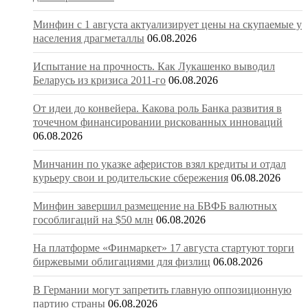
Минфин с 1 августа актуализирует цены на скупаемые у
населения драгметаллы
06.08.2026
Испытание на прочность. Как Лукашенко выводил
Беларусь из кризиса 2011-го
06.08.2026
От идеи до конвейера. Какова роль Банка развития в
точечном финансировании рискованных инноваций
06.08.2026
Минчанин по указке аферистов взял кредиты и отдал
курьеру свои и родительские сбережения
06.08.2026
Минфин завершил размещение на БВФБ валютных
гособлигаций на $50 млн
06.08.2026
На платформе «Финмаркет» 17 августа стартуют торги
биржевыми облигациями для физлиц
06.08.2026
В Германии могут запретить главную оппозиционную
партию страны
06.08.2026