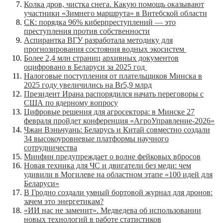
Колка дров, чистка снега. Какую помощь оказывают
участники «Зимнего маршрута» в Витебской области
СК: порядка 96% киберпреступлений — это
преступления против собственности
Аспирантка ВГУ разработала методику для
прогнозирования состояния водных экосистем
Более 2,4 млн страниц архивных документов
оцифровано в Беларуси за 2025 год
Налоговые поступления от плательщиков Минска в
2025 году увеличились на Br5,9 млрд
Президент Ирана распорядился начать переговоры с
США по ядерному вопросу
Цифровые решения для агросектора: в Минске 27
февраля пройдет конференция «АгроУправление-2026»
Чжан Вэньчуань: Беларусь и Китай совместно создали
34 высокоуровневые платформы научного
сотрудничества
Минфин предупреждает о волне фейковых вбросов
Новая техника для ЧС и двигатели без меди: чем
удивили в Могилеве на областном этапе «100 идей для
Беларуси»
В Гродно создали умный бортовой журнал для дронов:
зачем это энергетикам?
«ИИ нас не заменит». Медведева об использовании
новых технологий в работе статистиков