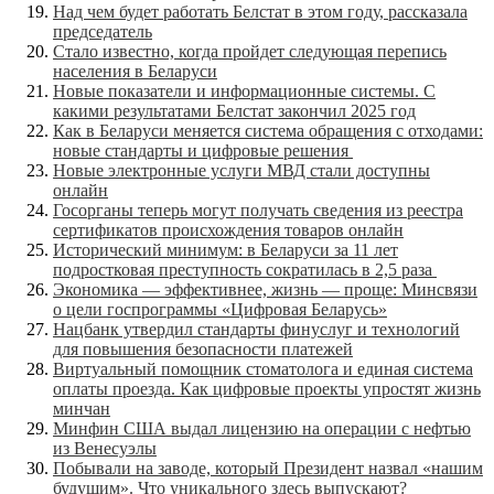
Над чем будет работать Белстат в этом году, рассказала
председатель
Стало известно, когда пройдет следующая перепись
населения в Беларуси
Новые показатели и информационные системы. С
какими результатами Белстат закончил 2025 год
Как в Беларуси меняется система обращения с отходами:
новые стандарты и цифровые решения
Новые электронные услуги МВД стали доступны
онлайн
Госорганы теперь могут получать сведения из реестра
сертификатов происхождения товаров онлайн
Исторический минимум: в Беларуси за 11 лет
подростковая преступность сократилась в 2,5 раза
Экономика — эффективнее, жизнь — проще: Минсвязи
о цели госпрограммы «Цифровая Беларусь»
Нацбанк утвердил стандарты финуслуг и технологий
для повышения безопасности платежей
Виртуальный помощник стоматолога и единая система
оплаты проезда. Как цифровые проекты упростят жизнь
минчан
Минфин США выдал лицензию на операции с нефтью
из Венесуэлы
Побывали на заводе, который Президент назвал «нашим
будущим». Что уникального здесь выпускают?