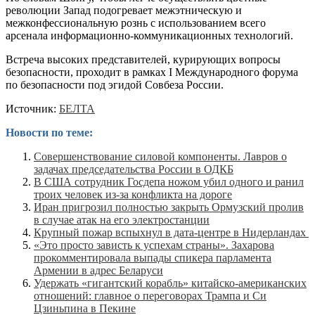
революции Запад подогревает межэтническую и
межконфессиональную рознь с использованием всего
арсенала информационно-коммуникационных технологий.
Встреча высоких представителей, курирующих вопросы
безопасности, проходит в рамках I Международного форума
по безопасности под эгидой Совбеза России.
Источник:
БЕЛТА
Новости по теме:
Совершенствование силовой компоненты. Лавров о
задачах председательства России в ОДКБ
В США сотрудник Госдепа ножом убил одного и ранил
троих человек из-за конфликта на дороге
Иран пригрозил полностью закрыть Ормузский пролив
в случае атак на его электростанции
Крупный пожар вспыхнул в дата-центре в Нидерландах
«Это просто зависть к успехам страны». Захарова
прокомментировала выпады спикера парламента
Армении в адрес Беларуси
Удержать «гигантский корабль» китайско-американских
отношений: главное о переговорах Трампа и Си
Цзиньпина в Пекине