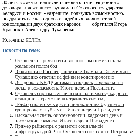
30 лет с момента подписания первого интеграционного
договора, заложившего фундамент Союзного государства
Беларуси и России. «Разрешите, пользуясь возможностью,
поздравить вас как одного из идейных вдохновителей
консолидации двух братских народов», — обратился Игорь
Краснов к Александру Лукашенко.
Источник:
БЕЛТА
Новости по теме:
Лукашенко: время почти военное, экономика стала
реальным полем боя
О близости с Россией, политике Трампа и Совете мира.
Лукашенко ответил на фейки и конспирологию
Ось добра с КНДР, автомат в подарок, аэрохоккей и
вклад в рождаемость. Итоги недели Президента
Лукашенко призывает не пенять на нехватку кадров в
медицине, а грамотно выстраивать систему
«Разбор полетов» в армии, поликлиника будущего и
тренировка с «зубрами». Итоги недели Президента
Пасхальная свеча, биотехнологии, кадровый день и
посольские грамоты. Итоги недели Президента
Пример райцентра с развитой социальной
инфраструктурой. Что Лукашенко показали в Петрикове