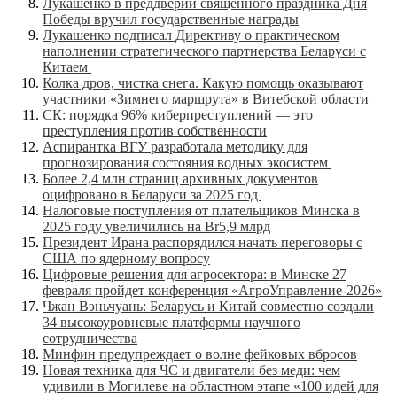
Лукашенко в преддверии священного праздника Дня
Победы вручил государственные награды
Лукашенко подписал Директиву о практическом
наполнении стратегического партнерства Беларуси с
Китаем
Колка дров, чистка снега. Какую помощь оказывают
участники «Зимнего маршрута» в Витебской области
СК: порядка 96% киберпреступлений — это
преступления против собственности
Аспирантка ВГУ разработала методику для
прогнозирования состояния водных экосистем
Более 2,4 млн страниц архивных документов
оцифровано в Беларуси за 2025 год
Налоговые поступления от плательщиков Минска в
2025 году увеличились на Br5,9 млрд
Президент Ирана распорядился начать переговоры с
США по ядерному вопросу
Цифровые решения для агросектора: в Минске 27
февраля пройдет конференция «АгроУправление-2026»
Чжан Вэньчуань: Беларусь и Китай совместно создали
34 высокоуровневые платформы научного
сотрудничества
Минфин предупреждает о волне фейковых вбросов
Новая техника для ЧС и двигатели без меди: чем
удивили в Могилеве на областном этапе «100 идей для