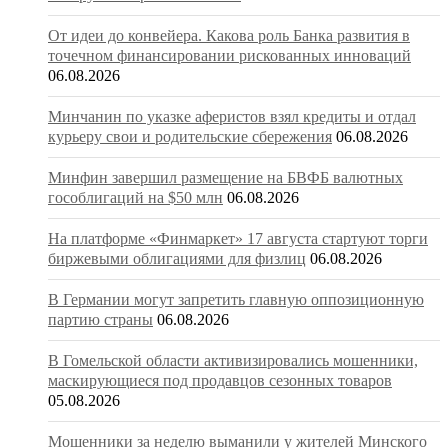
От идеи до конвейера. Какова роль Банка развития в
точечном финансировании рискованных инноваций
06.08.2026
Минчанин по указке аферистов взял кредиты и отдал
курьеру свои и родительские сбережения
06.08.2026
Минфин завершил размещение на БВФБ валютных
гособлигаций на $50 млн
06.08.2026
На платформе «Финмаркет» 17 августа стартуют торги
биржевыми облигациями для физлиц
06.08.2026
В Германии могут запретить главную оппозиционную
партию страны
06.08.2026
В Гомельской области активизировались мошенники,
маскирующиеся под продавцов сезонных товаров
05.08.2026
Мошенники за неделю выманили у жителей Минского