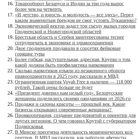
Товарооборот Беларуси и Индии за три года вырос
более чем на четверть
«И детство, и юность, и молодость — все здесь». Перед
каким знаменитым брендом не смог устоять Лукашенко?
Экономический вектор задаст тон съезду малых городов
Гродненской и Нижегородской областей
Брестская область и Сербия заинтересованы теснее
сотрудничать в экономике и здравоохранении
Двое гродненцев продавали в соцсетях фейковые
горящие туры
Более гибкая, наступательная, адресная. Крупко о том,
какой должна быть профилактика наркомании
Сколько наркотиков изъяли из незаконного оборота
правоохранители в 2025 году, рассказали в МВД
Ограниченная партия Voyah Free в наличии — 118 000
рублей. Такой цены больше не будет
«Президент доверил нам целый год». Белорусские
женщины поделились своими ожиданиями от 2026-го
Продажи и салоны красоты — прошлый век. Какие
бизнесы открывают современные женщины?
Промкооперация, создание предприятий и ориентир для
других регионов. О чем говорил Крутой с губернатором
Подмосковья
В Минске пресечена деятельность мошеннических кол-
центров. В МВД рассказали, как работали аферисты