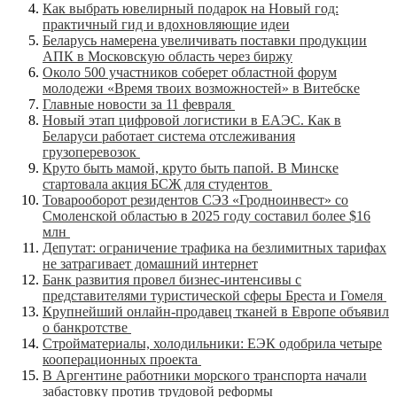
Как выбрать ювелирный подарок на Новый год:
практичный гид и вдохновляющие идеи
Беларусь намерена увеличивать поставки продукции
АПК в Московскую область через биржу
Около 500 участников соберет областной форум
молодежи «Время твоих возможностей» в Витебске
Главные новости за 11 февраля
Новый этап цифровой логистики в ЕАЭС. Как в
Беларуси работает система отслеживания
грузоперевозок
Круто быть мамой, круто быть папой. В Минске
стартовала акция БСЖ для студентов
Товарооборот резидентов СЭЗ «Гродноинвест» со
Смоленской областью в 2025 году составил более $16
млн
Депутат: ограничение трафика на безлимитных тарифах
не затрагивает домашний интернет
Банк развития провел бизнес-интенсивы с
представителями туристической сферы Бреста и Гомеля
Крупнейший онлайн-продавец тканей в Европе объявил
о банкротстве
Стройматериалы, холодильники: ЕЭК одобрила четыре
кооперационных проекта
В Аргентине работники морского транспорта начали
забастовку против трудовой реформы