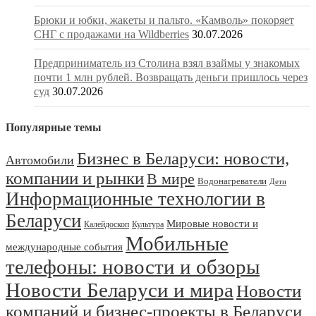
Брюки и юбки, жакеты и пальто. «Камволь» покоряет
СНГ с продажами на Wildberries
30.07.2026
Предприниматель из Столина взял взаймы у знакомых
почти 1 млн рублей. Возвращать деньги пришлось через
суд
30.07.2026
Популярные темы
Бизнес в Беларуси: новости,
Автомобили
компании и рынки
В мире
Водонагреватели
Дети
Информационные технологии в
Беларуси
Мировые новости и
Калейдоскоп
Культура
Мобильные
международные события
телефоны: новости и обзоры
Новости Беларуси и мира
Новости
компаний и бизнес-проекты в Беларуси